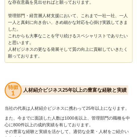
な存在意義
を
見
出せれば
と願っております。
管理部門・経営層人材支援において、
これまで一社一社、一人
一人と真剣に向き合い、きめ細かな対応を心掛け
実践してきま
した。
これからも大事なことを守り続けるスペシャリストでありたい
と思います。
人材ビジネスの更なる発展そして質の向上に貢献していきたく
願っており
ます。
人材紹介ビジネス25年以上の豊富な経験と実績
当社の代表は人材紹介ビジネスに携わって25年以上
になります。
また、今までに面談した人数は1000名以上、管理部門の職種
を中
心に800件以上の成約実績を有しております。
その豊富な経験と実績を活かして、適切な企業・人材をご紹介
い