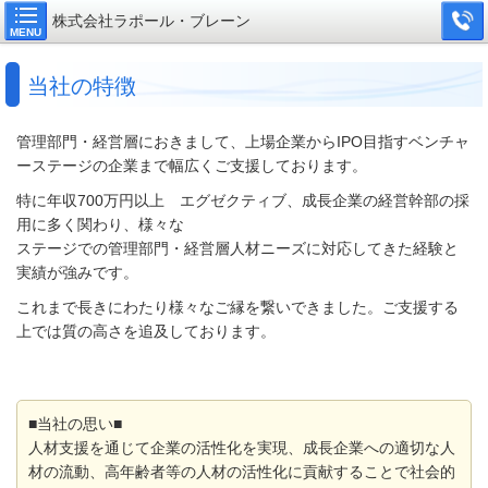
株式会社ラポール・ブレーン
MENU
当社の特徴
管理部門・経営層におきまして、
上場企業からIPO目指すベンチャ
ーステージの企業
まで
幅広くご支援しております。
特に年収700万円以上 エグゼクティブ、成長企業の経営幹部の採
用に多く関わり、様々
な
ステージでの管理部門・経営層人材ニーズに対応してきた経験と
実績が
強み
です。
これまで長きにわたり様々なご縁を繋いできました。
ご支援する
上では
質の
高さを追及しております。
■当社の思い■
人材支援を通じて企業の活性化を実現、成長企業への適切な人
材の流動、
高年
齢者等の人材の活性化
に貢献することで社会的