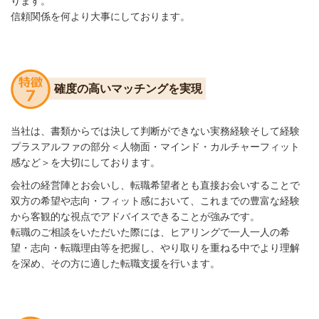
ります。
信頼関係を何より大事にしております。
確度の高いマッチングを実現
当社は、書類からでは決して判断ができない実務経験そして
経験
プラスアルファ
の
部分＜
人物面・マインド・
カルチャー
フィット
感など＞を大切にしております。
会社の経営陣とお会いし、転職希望者とも直接お会いすること
で
双方の希望や志向・フィット感
において、これまでの豊富な
経験
から
客観的な
視点でアド
バイス
できる
ことが強みです。
転職のご相談をいただいた際には、ヒアリングで一人一人の
希
望・志向・転職理由
等を把握
し、
やり取り
を重ねる中でより
理解
を深め、
その方に
適した転職支援を行います。